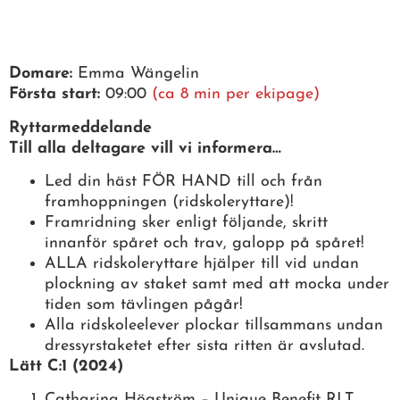
Domare:
Emma Wängelin
Första start:
09:00
(ca 8 min per ekipage)
Ryttarmeddelande
Till alla deltagare vill vi informera…
Led din häst FÖR HAND till och från
framhoppningen (ridskoleryttare)!
Framridning sker enligt följande, skritt
innanför spåret och trav, galopp på spåret!
ALLA ridskoleryttare hjälper till vid undan
plockning av staket samt med att mocka under
tiden som tävlingen pågår!
Alla ridskoleelever plockar tillsammans undan
dressyrstaketet efter sista ritten är avslutad.
Lätt C:1 (2024)
Catharina Högström – Unique Benefit RLT