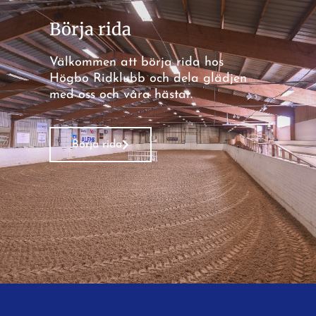
Börja rida
Välkommen att börja rida hos
Högbo Ridklubb och dela glädjen
med oss och våra hästar.
Börja rida