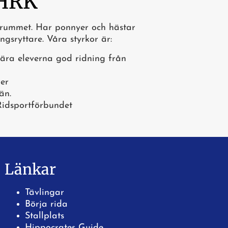
 HRK
a rummet. Har ponnyer och hästar
gsryttare. Våra styrkor är:
ära eleverna god ridning från
rer
än.
Ridsportförbundet
Länkar
Tävlingar
Börja rida
Stallplats
Hippocrates Guide