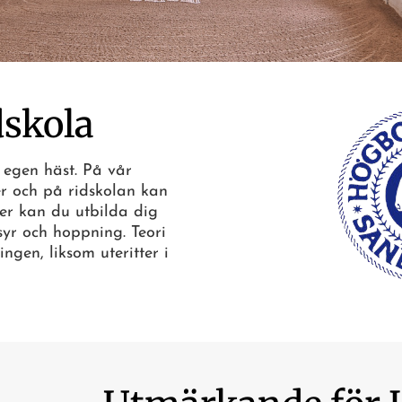
dskola
l egen häst. På vår
er och på ridskolan kan
ter kan du utbilda dig
ssyr och hoppning. Teori
ngen, liksom uteritter i