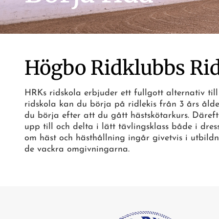
Högbo Ridklubbs Ri
HRKs ridskola erbjuder ett fullgott alternativ til
ridskola kan du börja på ridlekis från 3 års åld
du börja efter att du gått hästskötarkurs. Däref
upp till och delta i lätt tävlingsklass både i dre
om häst och hästhållning ingår givetvis i utbildni
de vackra omgivningarna.