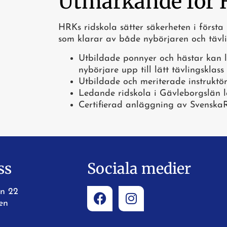
Utmärkande för
HRKs ridskola sätter säkerheten i först
som klarar av både nybörjaren och tävlin
Utbildade ponnyer och hästar kan l
nybörjare upp till lätt tävlingsklass
Utbildade och meriterade instruktö
Ledande ridskola i Gävleborgslän l
Certifierad anläggning av Svenska
ss
Sociala medier
n 22
en